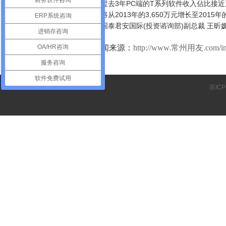
财务软件咨询
过去3年PC端的T系列软件收入佔比接近五
收入将从2013年的3,650万元增长至201
ERP系统咨询
国泰君安国际(投资谘询部)副总裁 王昕媛
进销存咨询
OA/HR咨询
新闻来源：
http://www.常州用友.com/in
服务咨询
软件免费试用
苏ICP