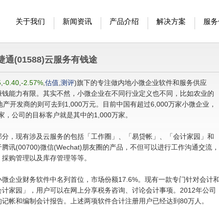
关于我们
新闻资讯
产品介绍
解决方案
服务
捷通(01588)云服务有钱途
5
,
-0.40
,
-2.57%
,
估值
,
测评
)
旗下的专注做内地小微企业软件和服务供应
赚钱能力有限。其实不然，小微企业在不同行业定义也不同，比如农业的
地产开发商的则可去到1,000万元。目前中国有超过6,000万家小微企业，
0万家，公司的目标客户就是其中的1,000万家。
分，现有涉及云服务的包括「工作圈」、「易贷帐」、「会计家园」和
(00700)微信(Wechat)朋友圈的产品，不但可以进行工作沟通交流，
、採购管理以及库存管理等等。
企业财务软件中名列首位，市场份额17.6%。现有一款专门针对会计
计家园」，用户可以在网上分享税务咨询、讨论会计事项。2012年公司
记帐和编制会计报告。上述两项软件合计注册用户已经达到80万人。