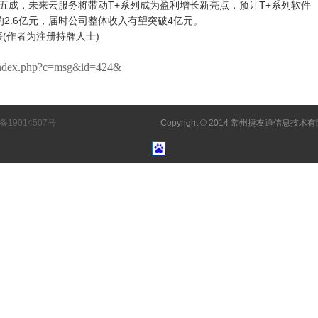
成，未来云服务将带动T+系列成为盈利增长新亮点，预计T+系列软件
5年的2.6亿元，届时公司整体收入有望突破4亿元。
(作者为注册持牌人士)
dex.php?c=msg&id=424&
备19014507号
Copyright © 2014 常州捷友通信息技术有限公