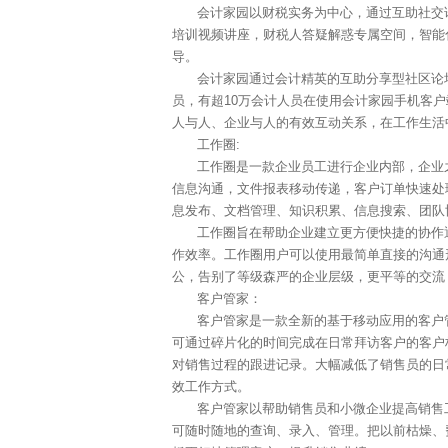
会计家园以财税实务为中心，通过互助社交
培训视频讲座，财税人答疑解惑专属空间，智能
导。
会计家园通过会计精英的互助分享型社区论坛
员，有超10万会计人员在使用会计家园手机客
人与人、企业与人的有效互动关系，在工作生活
工作圈:
工作圈是一款企业员工进行企业内部，企业
信息沟通，文件报表移动传递，客户订单快速处
息发布、文档管理、知识积累、信息搜索、团队
工作圈旨在帮助企业建立更方便快捷的协作
作效率。工作圈用户可以使用最简单直接的沟通
公，告别了等级森严的企业层级，更平等的交流
客户管家：
客户管家是一款全新的基于移动应用的客户
可通过碎片化的时间完成在日常拜访客户的客户
对销售过程的跟进记录。大幅减低了销售员的日
效工作方式。
客户管家以帮助销售员和小微企业提高销售
可随时随地的查询、录入、管理。把以前枯燥、