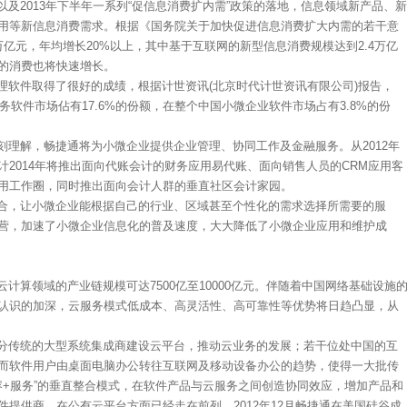
及2013年下半年一系列“促信息消费扩内需”政策的落地，信息领域新产品、新
用等新信息消费需求。根据《国务院关于加快促进信息消费扩大内需的若干意
2万亿元，年均增长20%以上，其中基于互联网的新型信息消费规模达到2.4万亿
台的消费也将快速增长。
理软件取得了很好的成绩，根据计世资讯(北京时代计世资讯有限公司)报告，
务软件市场佔有17.6%的份额，在整个中国小微企业软件市场占有3.8%的份
刻理解，畅捷通将为小微企业提供企业管理、协同工作及金融服务。从2012年
2014年将推出面向代账会计的财务应用易代账、面向销售人员的CRM应用客
用工作圈，同时推出面向会计人群的垂直社区会计家园。
合，让小微企业能根据自己的行业、区域甚至个性化的需求选择所需要的服
营，加速了小微企业信息化的普及速度，大大降低了小微企业应用和维护成
计算领域的产业链规模可达7500亿至10000亿元。伴随着中国网络基础设施
认识的加深，云服务模式低成本、高灵活性、高可靠性等优势将日趋凸显，从
分传统的大型系统集成商建设云平台，推动云业务的发展；若干位处中国的互
而软件用户由桌面电脑办公转往互联网及移动设备办公的趋势，使得一大批传
内容+服务”的垂直整合模式，在软件产品与云服务之间创造协同效应，增加产品和
提供商，在公有云平台方面已经走在前列，2012年12月畅捷通在美国硅谷成