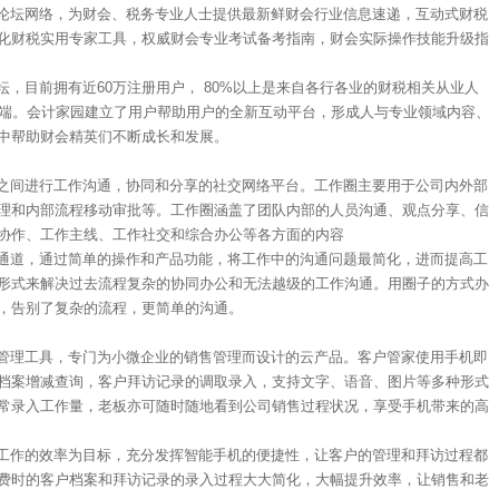
论坛网络，为财会、税务专业人士提供最新鲜财会行业信息速递，互动式财税
化财税实用专家工具，权威财会专业考试备考指南，财会实际操作技能升级指
，目前拥有近60万注册用户， 80%以上是来自各行各业的财税相关从业人
户端。会计家园建立了用户帮助用户的全新互动平台，形成人与专业领域内容、
中帮助财会精英们不断成长和发展。
之间进行工作沟通，协同和分享的社交网络平台。工作圈主要用于公司内外部
理和内部流程移动审批等。工作圈涵盖了团队内部的人员沟通、观点分享、信
协作、工作主线、工作社交和综合办公等各方面的内容
通道，通过简单的操作和产品功能，将工作中的沟通问题最简化，进而提高工
形式来解决过去流程复杂的协同办公和无法越级的工作沟通。用圈子的方式办
，告别了复杂的流程，更简单的沟通。
管理工具，专门为小微企业的销售管理而设计的云产品。客户管家使用手机即
档案增减查询，客户拜访记录的调取录入，支持文字、语音、图片等多种形式
常录入工作量，老板亦可随时随地看到公司销售过程状况，享受手机带来的高
工作的效率为目标，充分发挥智能手机的便捷性，让客户的管理和拜访过程都
费时的客户档案和拜访记录的录入过程大大简化，大幅提升效率，让销售和老