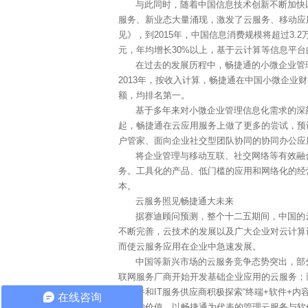
与此同时，随着中国信息技术创新不断加快以
服务、新业态大量涌现，激发了云服务、移动应
见》，到2015年，中国信息消费规模将超过3.
元，年均增长30%以上，基于云计算等信息平
在过去的发展历程中，畅捷通的小微企业管
2013年，按收入计算，畅捷通在中国小微企业财
额，均排名第一。
基于多年来对小微企业管理信息化需求的深
起，畅捷通在云应用服务上做了更多的尝试，预计
户管家、面向企业社交型团队协同的协同办公应
将企业管理与移动互联、社交网络等有效融
务。工具化的产品、低门槛的应用和网络化的经
本。
云服务照见畅捷通大未来
据赛迪顾问预测，整个十二五期间，中国的云
不断完善，云技术的发展以及广大企业对云计算
而使云服务应用在企业中急速发展。
中国等新兴市场的云服务竞争态势突出，部
联网服务厂商开始开发基础企业应用的云服务；
统软件和IT服务供应商积极探索“终端+软件+
在线咨询
服务的价值。以畅捷通为代表的管理云服务与软件