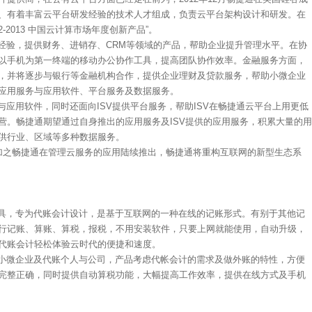
、有着丰富云平台研发经验的技术人才组成，负责云平台架构设计和研发。在
2-2013 中国云计算市场年度创新产品”。
经验，提供财务、进销存、CRM等领域的产品，帮助企业提升管理水平。在协
以手机为第一终端的移动办公协作工具，提高团队协作效率。金融服务方面，
，并将逐步与银行等金融机构合作，提供企业理财及贷款服务，帮助小微企业
应用服务与应用软件、平台服务及数据服务。
应用软件，同时还面向ISV提供平台服务，帮助ISV在畅捷通云平台上用更低
营。畅捷通期望通过自身推出的应用服务及ISV提供的应用服务，积累大量的用
供行业、区域等多种数据服务。
，加之畅捷通在管理云服务的应用陆续推出，畅捷通将重构互联网的新型生态系
具，专为代账会计设计，是基于互联网的一种在线的记账形式。有别于其他记
行记账、算账、算税，报税，不用安装软件，只要上网就能使用，自动升级，
代账会计轻松体验云时代的便捷和速度。
小微企业及代账个人与公司，产品考虑代帐会计的需求及做外账的特性，方便
完整正确，同时提供自动算税功能，大幅提高工作效率，提供在线方式及手机